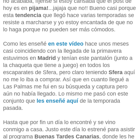
no acababa, fíjense si estoy cansada que el post de
hoy es en
pijama!
...jajaja que no!! Bueno casi porque
esta
tendencia
que llegó hace varias temporadas se
resiste a marcharse y yo estoy encantada de que no
lo haga porque no pueden ser más cómodos.
Como les enseñé
en este vídeo
hace unos meses
casi coincidiendo con la llegada de la primavera
estuvimos en
Madrid
y tenían este pantalón (junto a
la chaqueta que tiene a juego) en todos los
escaparates de Sfera, pero claro teniendo
Sfera
aquí
no me lo iba a comprar. Así que en cuanto llegué a
Las Palmas me fui en su búsqueda y captura pero
aún no había llegado. Lo mismo me pasó con este
conjunto que
les enseñé aquí
de la temporada
pasada.
Hasta que por fin un día lo encontré y se vino
conmigo a casa. Justo este día lo estrené para asistir
al programa
Buenas Tardes Canarias
, donde les he