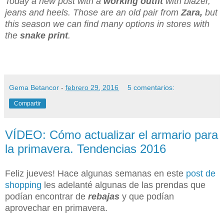
Today a new post with a
working outfit
with blazer,
jeans and heels. Those are an old pair from
Zara,
but
this season we can find many options in stores with
the
snake print
.
Gema Betancor
-
febrero 29, 2016
5 comentarios:
Compartir
VÍDEO: Cómo actualizar el armario para
la primavera. Tendencias 2016
Feliz jueves! Hace algunas semanas en este
post de
shopping
les adelanté algunas de las prendas que
podían encontrar de
rebajas
y que podían
aprovechar en primavera.