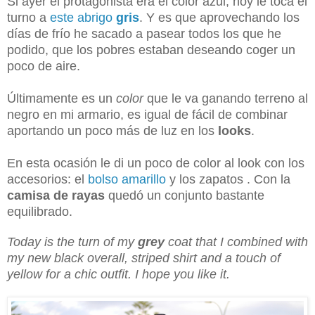
Si ayer el protagonista era el color azul, hoy le toca el
turno a
este abrigo
gris
. Y es que aprovechando los
días de frío he sacado a pasear todos los que he
podido, que los pobres estaban deseando coger un
poco de aire.
Últimamente es un
color
que le va ganando terreno al
negro en mi armario, es igual de fácil de combinar
aportando un poco más de luz en los
looks
.
En esta ocasión le di un poco de color al look con los
accesorios: el
bolso amarillo
y los zapatos . Con la
camisa de rayas
quedó un conjunto bastante
equilibrado.
Today is the turn of my
grey
coat that I combined with
my new black overall, striped shirt and a touch of
yellow for a chic outfit. I hope you like it.