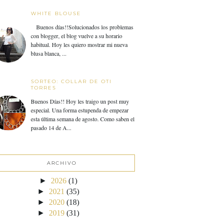
WHITE BLOUSE
Buenos días!!Solucionados los problemas
con blogger, el blog vuelve a su horario
habitual. Hoy les quiero mostrar mi nueva
blusa blanca, ...
SORTEO: COLLAR DE OTI
TORRES
Buenos Días!! Hoy les traigo un post muy
especial. Una forma estupenda de empezar
esta última semana de agosto. Como saben el
pasado 14 de A...
ARCHIVO
►
2026
(1)
►
2021
(35)
►
2020
(18)
►
2019
(31)