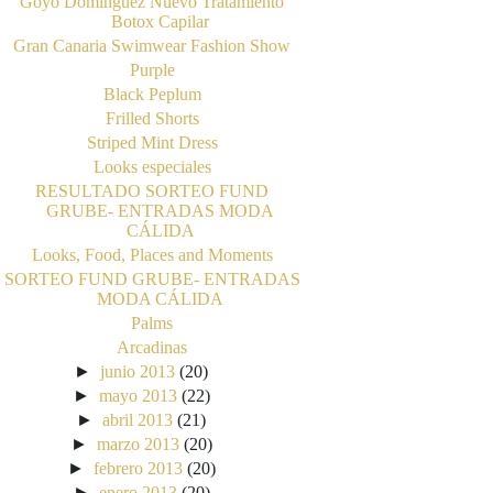
Goyo Domínguez Nuevo Tratamiento
Botox Capilar
Gran Canaria Swimwear Fashion Show
Purple
Black Peplum
Frilled Shorts
Striped Mint Dress
Looks especiales
RESULTADO SORTEO FUND
GRUBE- ENTRADAS MODA
CÁLIDA
Looks, Food, Places and Moments
SORTEO FUND GRUBE- ENTRADAS
MODA CÁLIDA
Palms
Arcadinas
►
junio 2013
(20)
►
mayo 2013
(22)
►
abril 2013
(21)
►
marzo 2013
(20)
►
febrero 2013
(20)
►
enero 2013
(20)