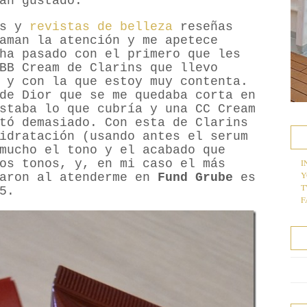
an gustado.
gs y
revistas de belleza
reseñas
aman la atención y me apetece
ha pasado con el primero que les
BB Cream de Clarins que llevo
 y con la que estoy muy contenta.
de Dior que se me quedaba corta en
staba lo que cubría y una CC Cream
tó demasiado. Con esta de Clarins
idratación (usando antes el serum
mucho el tono y el acabado que
os tonos, y, en mi caso el más
I
Y
daron al atenderme en
Fund Grube
es
T
5.
F