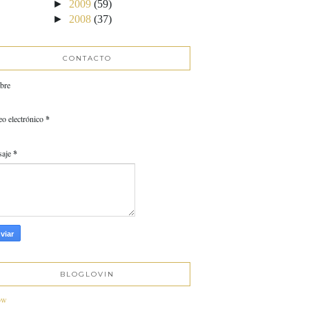
►
2009
(59)
►
2008
(37)
CONTACTO
bre
eo electrónico
*
saje
*
BLOGLOVIN
ow