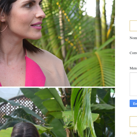
Nom
Corr
Men
Foll