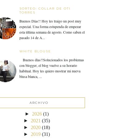
SORTEO: COLLAR DE OTI
TORRES
Buenos Días!! Hoy les traigo un post muy
especial. Una forma estupenda de empezar
esta última semana de agosto. Como saben el
pasado 14 de A...
WHITE BLOUSE
Buenos días!!Solucionados los problemas
con blogger, el blog vuelve a su horario
habitual. Hoy les quiero mostrar mi nueva
blusa blanca, ...
ARCHIVO
►
2026
(1)
►
2021
(35)
►
2020
(18)
►
2019
(31)