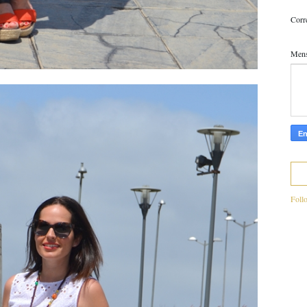
Corr
Men
Foll