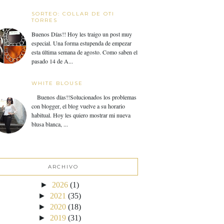
SORTEO: COLLAR DE OTI
TORRES
Buenos Días!! Hoy les traigo un post muy
especial. Una forma estupenda de empezar
esta última semana de agosto. Como saben el
pasado 14 de A...
WHITE BLOUSE
Buenos días!!Solucionados los problemas
con blogger, el blog vuelve a su horario
habitual. Hoy les quiero mostrar mi nueva
blusa blanca, ...
ARCHIVO
►
2026
(1)
►
2021
(35)
►
2020
(18)
►
2019
(31)