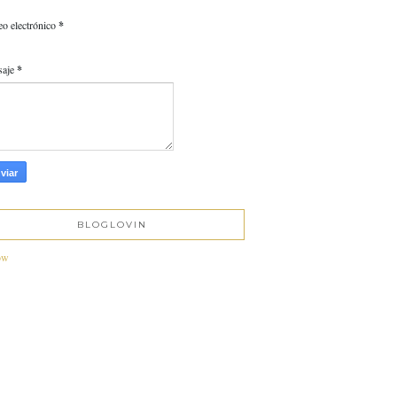
eo electrónico
*
saje
*
BLOGLOVIN
ow