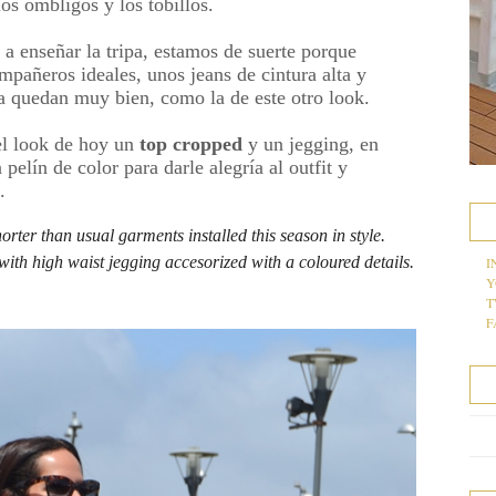
los ombligos y los tobillos.
 a enseñar la tripa, estamos de suerte porque
mpañeros ideales, unos jeans de cintura alta y
a quedan muy bien, como la de este otro look.
l look de hoy un
top cropped
y un jegging, en
elín de color para darle alegría al outfit y
.
orter than usual garments installed this season in style. 
 with high waist jegging accesorized with a coloured details. 
I
Y
T
F