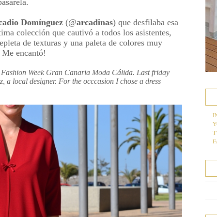
pasarela.
cadio Domínguez
(@
arcadinas
) que desfilaba esa
tima colección que cautivó a todos los asistentes,
pleta de texturas y una paleta de colores muy
s. Me encantó!
r Fashion Week Gran Canaria Moda Cálida. Last friday
 a local designer. For the occcasion I chose a dress
I
Y
T
F