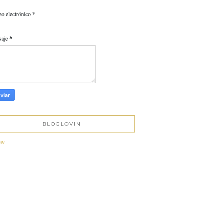
eo electrónico
*
saje
*
BLOGLOVIN
ow