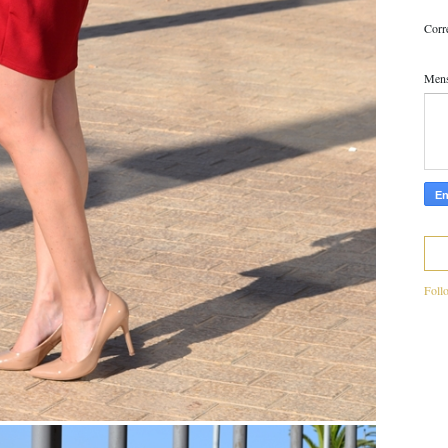
Corr
Men
Foll