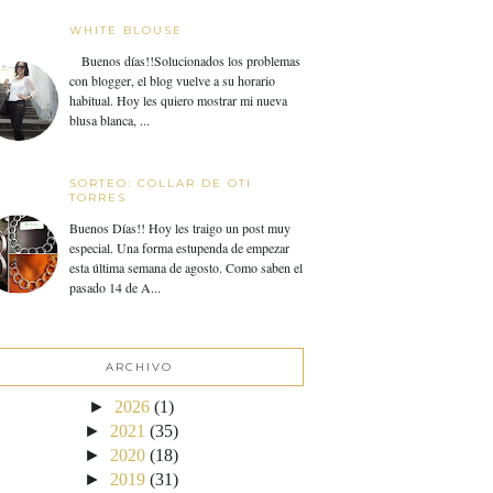
WHITE BLOUSE
Buenos días!!Solucionados los problemas
con blogger, el blog vuelve a su horario
habitual. Hoy les quiero mostrar mi nueva
blusa blanca, ...
SORTEO: COLLAR DE OTI
TORRES
Buenos Días!! Hoy les traigo un post muy
especial. Una forma estupenda de empezar
esta última semana de agosto. Como saben el
pasado 14 de A...
ARCHIVO
►
2026
(1)
►
2021
(35)
►
2020
(18)
►
2019
(31)