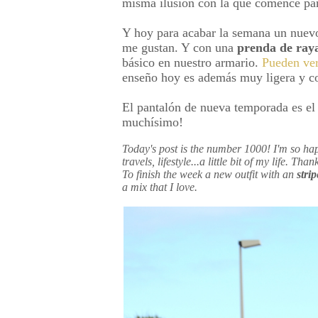
misma ilusión con la que comencé par
Y hoy para acabar la semana un nuevo
me gustan. Y con una
prenda de ray
básico en nuestro armario.
Pueden ver
enseño hoy es además muy ligera y c
El pantalón de nueva temporada es e
muchísimo!
Today's post is the number 1000! I'm so ha
travels, lifestyle...a little bit of my life. 
To finish the week a new outfit with an
stri
a mix that I love.