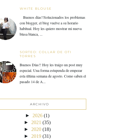
WHITE BLOUSE
Buenos días!!Solucionados los problemas
con blogger, el blog vuelve a su horario
habitual. Hoy les quiero mostrar mi nueva
blusa blanca, ...
SORTEO: COLLAR DE OTI
TORRES
Buenos Días!! Hoy les traigo un post muy
especial. Una forma estupenda de empezar
esta última semana de agosto. Como saben el
pasado 14 de A...
ARCHIVO
►
2026
(1)
►
2021
(35)
►
2020
(18)
►
2019
(31)