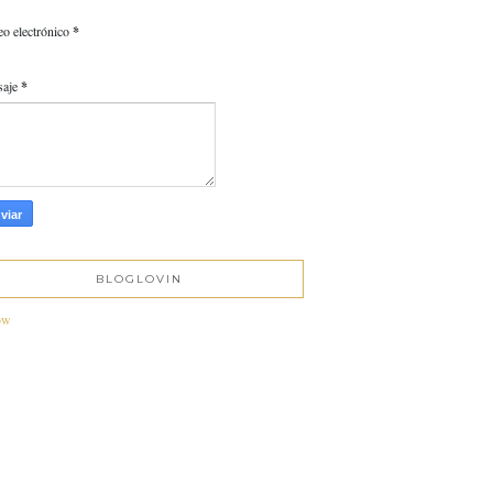
eo electrónico
*
saje
*
BLOGLOVIN
ow