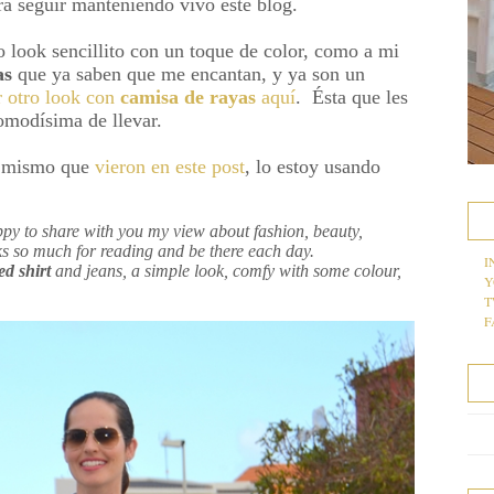
a seguir manteniendo vivo este blog.
 look sencillito con un toque de color, como a mi
as
que ya saben que me encantan, y ya son un
 otro look con
camisa de rayas
aquí
. Ésta que les
omodísima de llevar.
l mismo que
vieron en este post
, lo estoy usando
ppy to share with you my view about fashion, beauty,
Thanks so much for reading and be there each day.
I
ped shirt
and jeans, a simple look, comfy with some colour,
Y
T
F