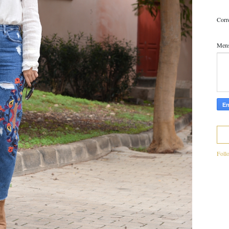
Corr
Men
Foll