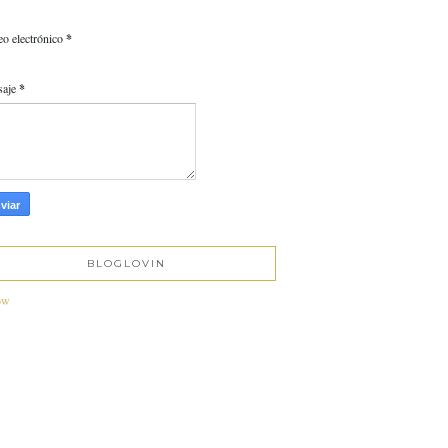
eo electrónico
*
saje
*
BLOGLOVIN
ow