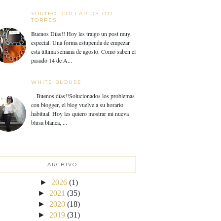
SORTEO: COLLAR DE OTI
TORRES
Buenos Días!! Hoy les traigo un post muy
especial. Una forma estupenda de empezar
esta última semana de agosto. Como saben el
pasado 14 de A...
WHITE BLOUSE
Buenos días!!Solucionados los problemas
con blogger, el blog vuelve a su horario
habitual. Hoy les quiero mostrar mi nueva
blusa blanca, ...
ARCHIVO
►
2026
(1)
►
2021
(35)
►
2020
(18)
►
2019
(31)