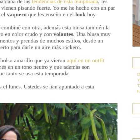
hablaba de las
tendencias de esta temporada
, les
vienen pisando fuerte. Yo me he hecho con un par
a el
vaquero
que les enseño en el
look
hoy.
 combiné con otra, además esta blusa también la
co en color crudo y con
volantes
. Una blusa muy
ementos y prendas de muchos estilos, desde un
erto para darle un aire más rockero.
l bolso amarillo que ya vieron
aquí en un outfit
nes en un tono neutro y que además son
e tanto se usa esta temporada.
I
Y
T
el lunes. Ustedes se han apuntado a esta
F