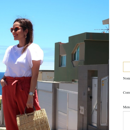
Nom
Corr
Men