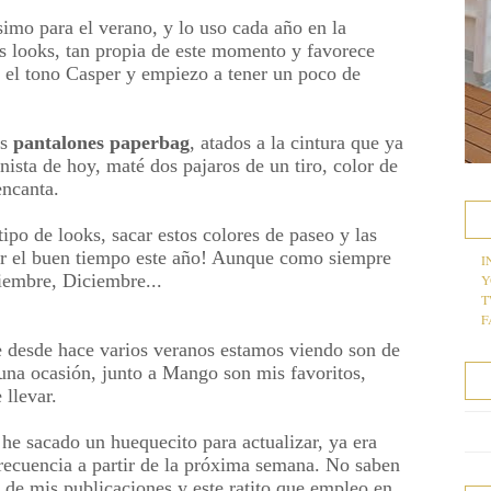
imo para el verano, y lo uso cada año en la
os looks, tan propia de este momento y favorece
el tono Casper y empiezo a tener un poco de
os
pantalones paperbag
, atados a la cintura que ya
ista de hoy, maté dos pajaros de un tiro, color de
encanta.
po de looks, sacar estos colores de paseo y las
ar el buen tiempo este año! Aunque como siempre
I
iembre, Diciembre...
Y
T
F
e desde hace varios veranos estamos viendo son de
una ocasión, junto a Mango son mis favoritos,
llevar.
he sacado un huequecito para actualizar, ya era
recuencia a partir de la próxima semana. No saben
 de mis publicaciones y este ratito que empleo en