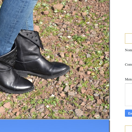
Nom
Corr
Men