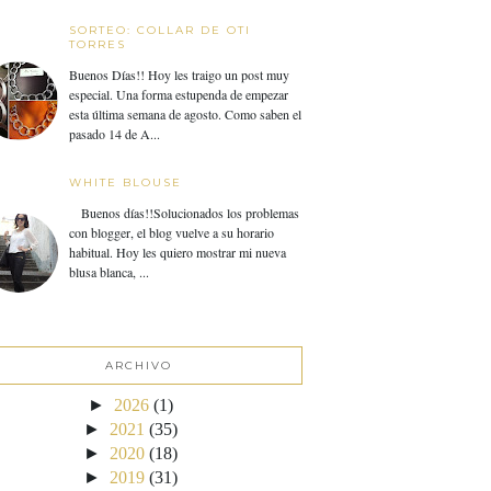
SORTEO: COLLAR DE OTI
TORRES
Buenos Días!! Hoy les traigo un post muy
especial. Una forma estupenda de empezar
esta última semana de agosto. Como saben el
pasado 14 de A...
WHITE BLOUSE
Buenos días!!Solucionados los problemas
con blogger, el blog vuelve a su horario
habitual. Hoy les quiero mostrar mi nueva
blusa blanca, ...
ARCHIVO
►
2026
(1)
►
2021
(35)
►
2020
(18)
►
2019
(31)