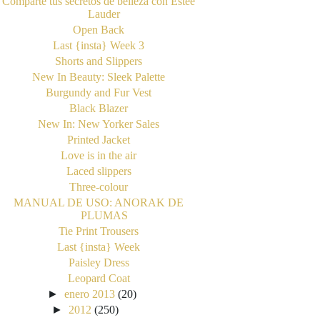
Comparte tus secretos de belleza con Estée
Lauder
Open Back
Last {insta} Week 3
Shorts and Slippers
New In Beauty: Sleek Palette
Burgundy and Fur Vest
Black Blazer
New In: New Yorker Sales
Printed Jacket
Love is in the air
Laced slippers
Three-colour
MANUAL DE USO: ANORAK DE
PLUMAS
Tie Print Trousers
Last {insta} Week
Paisley Dress
Leopard Coat
►
enero 2013
(20)
►
2012
(250)