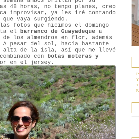
 semana ambos brillan por su
as 48 horas, no tengo planes, creo
ca improvisar, ya les iré contando
 que vaya surgiendo.
las fotos que hicimos el domingo
sta el
barranco de Guayadeque
a
 de los almendros en flor, además
 A pesar del sol, hacía bastante
 alta de la isla, así que me llevé
combinado con
botas moteras y
or en el jersey.
I
Y
T
F