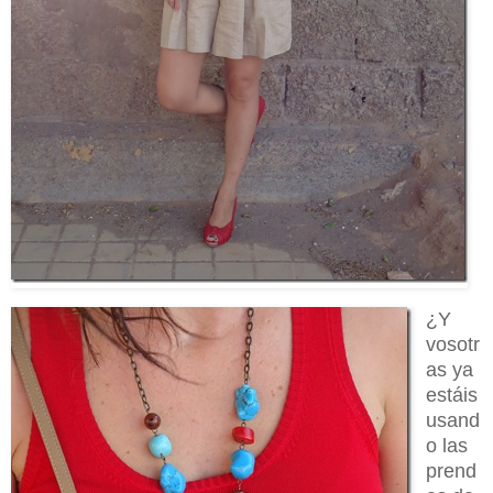
¿Y
vosotr
as ya
estáis
usand
o las
prend