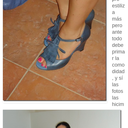
estiliz
a
más
pero
ante
todo
debe
prima
r la
como
didad
, y sí
las
fotos
las
hicim