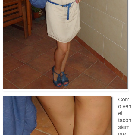
Com
o ven
el
tacón
siem
pre