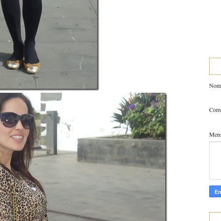
Nom
Corr
Men