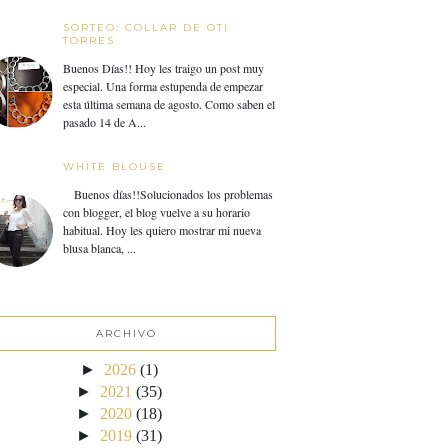
SORTEO: COLLAR DE OTI
TORRES
Buenos Días!! Hoy les traigo un post muy
especial. Una forma estupenda de empezar
esta última semana de agosto. Como saben el
pasado 14 de A...
WHITE BLOUSE
Buenos días!!Solucionados los problemas
con blogger, el blog vuelve a su horario
habitual. Hoy les quiero mostrar mi nueva
blusa blanca, ...
ARCHIVO
►
2026
(1)
►
2021
(35)
►
2020
(18)
►
2019
(31)