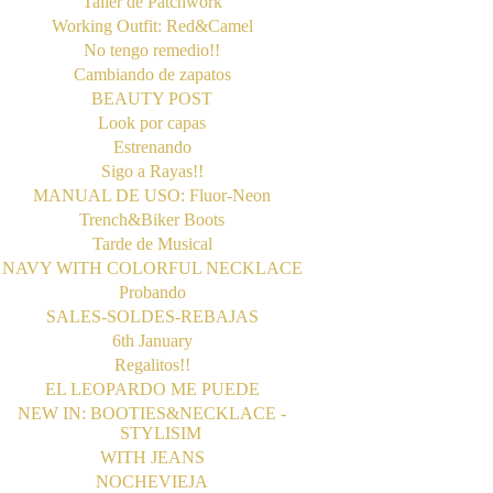
Taller de Patchwork
Working Outfit: Red&Camel
No tengo remedio!!
Cambiando de zapatos
BEAUTY POST
Look por capas
Estrenando
Sigo a Rayas!!
MANUAL DE USO: Fluor-Neon
Trench&Biker Boots
Tarde de Musical
NAVY WITH COLORFUL NECKLACE
Probando
SALES-SOLDES-REBAJAS
6th January
Regalitos!!
EL LEOPARDO ME PUEDE
NEW IN: BOOTIES&NECKLACE -
STYLISIM
WITH JEANS
NOCHEVIEJA