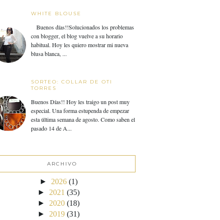
WHITE BLOUSE
Buenos días!!Solucionados los problemas
con blogger, el blog vuelve a su horario
habitual. Hoy les quiero mostrar mi nueva
blusa blanca, ...
SORTEO: COLLAR DE OTI
TORRES
Buenos Días!! Hoy les traigo un post muy
especial. Una forma estupenda de empezar
esta última semana de agosto. Como saben el
pasado 14 de A...
ARCHIVO
►
2026
(1)
►
2021
(35)
►
2020
(18)
►
2019
(31)