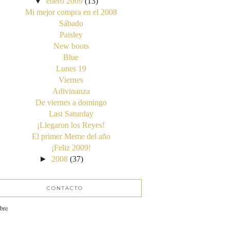
▼
enero 2009
(13)
Mi mejor compra en el 2008
Sábado
Paisley
New boots
Blue
Lunes 19
Viernes
Adivinanza
De viernes a domingo
Last Saturday
¡Llegaron los Reyes!
El primer Meme del año
¡Feliz 2009!
►
2008
(37)
CONTACTO
bre