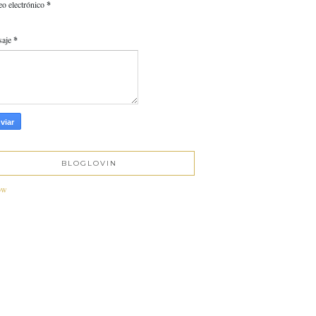
eo electrónico
*
saje
*
BLOGLOVIN
ow