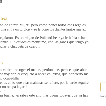
!!
10:41
a de entrar. Mujer.. pero como pones todos esos regalos...
una entra en tu blog y se le pone los dientes largos jajaja..
 regalaron. Ese cardigan de Pull and bear ya le habia echado
ncontre. El vestidos es monisimo, con las ganas que tengo yo
dias y chaqueta de cuero...
:48
no venir a recoger el meme, perdoname, pero es que ahora
 me voy con el croqueto a hacer churritos, que por cierto me
go ocupadilla
nos en lo que a las mañanas se refiere, por la tarde seguire
er no ocupa lugar!!
!!!
uu buena, ya sabes este año mas buena todavia que ya hay
Nom