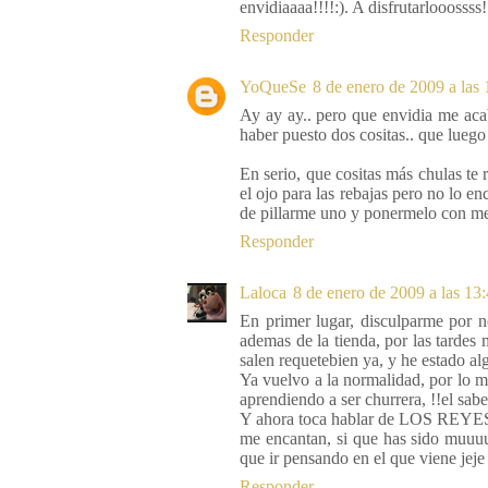
envidiaaaa!!!!:). A disfrutarlooossss!
Responder
YoQueSe
8 de enero de 2009 a las 
Ay ay ay.. pero que envidia me acab
haber puesto dos cositas.. que luego 
En serio, que cositas más chulas te
el ojo para las rebajas pero no lo e
de pillarme uno y ponermelo con me
Responder
Laloca
8 de enero de 2009 a las 13
En primer lugar, disculparme por 
ademas de la tienda, por las tardes
salen requetebien ya, y he estado al
Ya vuelvo a la normalidad, por lo me
aprendiendo a ser churrera, !!el sab
Y ahora toca hablar de LOS REYES
me encantan, si que has sido muuu
que ir pensando en el que viene jeje
Responder