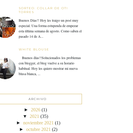
SORTEO: COLLAR DE OTI
TORRES
Buenos Días!! Hoy les traigo un post muy
especial. Una forma estupenda de empezar
esta última semana de agosto. Como saben el
pasado 14 de A...
WHITE BLOUSE
Buenos días!!Solucionados los problemas
con blogger, el blog vuelve a su horario
habitual. Hoy les quiero mostrar mi nueva
blusa blanca, ...
ARCHIVO
►
2026
(1)
▼
2021
(35)
►
noviembre 2021
(1)
►
octubre 2021
(2)