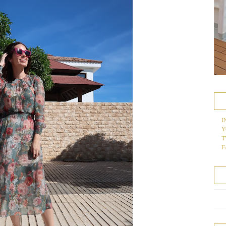
I
Y
T
F