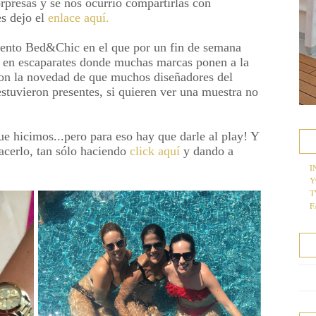
rpresas y se nos ocurrió compartirlas con
es dejo el
enlace aquí.
evento Bed&Chic en el que por un fin de semana
es en escaparates donde muchas marcas ponen a la
con la novedad de que muchos diseñadores del
uvieron presentes, si quieren ver una muestra no
ue hicimos...pero para eso hay que darle al play! Y
acerlo, tan sólo haciendo
click aquí
y dando a
I
Y
T
F