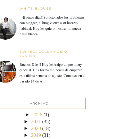
WHITE BLOUSE
Buenos días!!Solucionados los problemas
con blogger, el blog vuelve a su horario
habitual. Hoy les quiero mostrar mi nueva
blusa blanca, ...
SORTEO: COLLAR DE OTI
TORRES
Buenos Días!! Hoy les traigo un post muy
especial. Una forma estupenda de empezar
esta última semana de agosto. Como saben el
pasado 14 de A...
ARCHIVO
►
2026
(1)
►
2021
(35)
►
2020
(18)
►
2019
(31)