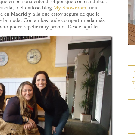
que en persona entendí el por qué con esa dulzura
iscila, del exitoso blog
My Showroom
, una
ora en Madrid y a la que estoy segura de que le
de la moda. Con ambas pude compartir nada más
pero poder repetir muy pronto. Desde aquí les
I
Y
T
F