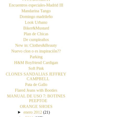
Encuentros especiales-Madrid III
Mandarina Tango
Domingo madrileño
Look Urbano
Biker&Mustard
Plan de Chicas
De cumpleaños
New in: Clothes&Beauty
Nuevo clon o es inspiración??
Parking
H&M Boyfriend Cardigan
Soft Pink
CLONES SANDALIAS JEFFREY
CAMPBELL
Pata de Gallo
Flared Jeans with Booties
MANUAL DE USO 7: BOTINES
PEEPTOE
ORANGE SHOES
►
enero 2012
(21)