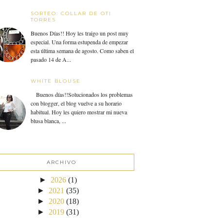
SORTEO: COLLAR DE OTI
TORRES
Buenos Días!! Hoy les traigo un post muy
especial. Una forma estupenda de empezar
esta última semana de agosto. Como saben el
pasado 14 de A...
WHITE BLOUSE
Buenos días!!Solucionados los problemas
con blogger, el blog vuelve a su horario
habitual. Hoy les quiero mostrar mi nueva
blusa blanca, ...
ARCHIVO
►
2026
(1)
►
2021
(35)
►
2020
(18)
►
2019
(31)