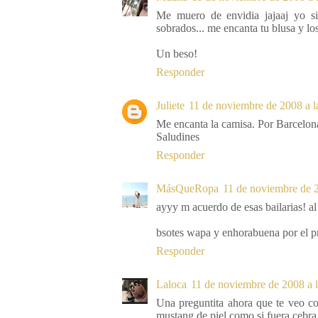
Me muero de envidia jajaaj yo si
sobrados... me encanta tu blusa y lo
Un beso!
Responder
Juliete
11 de noviembre de 2008 a l
Me encanta la camisa. Por Barcelon
Saludines
Responder
MásQueRopa
11 de noviembre de 2
ayyy m acuerdo de esas bailarias! a
bsotes wapa y enhorabuena por el 
Responder
Laloca
11 de noviembre de 2008 a l
Una preguntita ahora que te veo co
mustang de piel como si fuera cebra