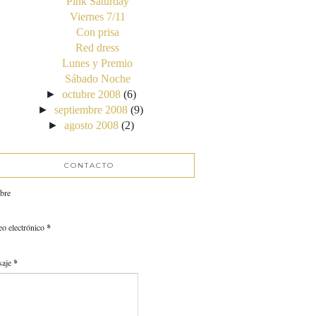
Pink Saturday
Viernes 7/11
Con prisa
Red dress
Lunes y Premio
Sábado Noche
►
octubre 2008
(6)
►
septiembre 2008
(9)
►
agosto 2008
(2)
CONTACTO
bre
eo electrónico
*
saje
*