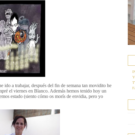
I
Y
T
 ido a trabajar, después del fin de semana tan movidito he
F
ompré el viernes en Blanco. Además hemos tenido hoy un
emos estado (siento cómo os morís de envidia, pero yo