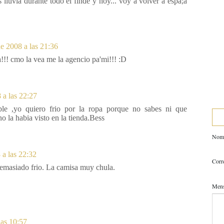
s lluvia durante todo el finde y hoy... voy a volver a espa;a
e 2008 a las 21:36
!!! cmo la vea me la agencio pa'mi!!! :D
 a las 22:27
ble ,yo quiero frio por la ropa porque no sabes ni que
 la habia visto en la tienda.Bess
Nom
a las 22:32
Corr
masiado frio. La camisa muy chula.
Men
las 10:57