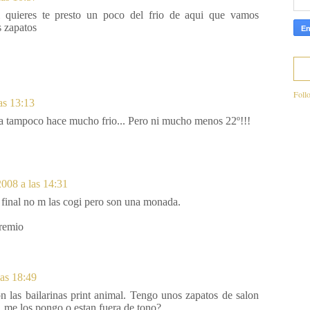
 quieres te presto un poco del frio de aqui que vamos
s zapatos
Foll
as 13:13
a tampoco hace mucho frio... Pero ni mucho menos 22º!!!
008 a las 14:31
l final no m las cogi pero son una monada.
premio
as 18:49
n las bailarinas print animal. Tengo unos zapatos de salon
, me los pongo o estan fuera de tono?