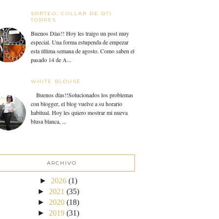
SORTEO: COLLAR DE OTI
TORRES
Buenos Días!! Hoy les traigo un post muy
especial. Una forma estupenda de empezar
esta última semana de agosto. Como saben el
pasado 14 de A...
WHITE BLOUSE
Buenos días!!Solucionados los problemas
con blogger, el blog vuelve a su horario
habitual. Hoy les quiero mostrar mi nueva
blusa blanca, ...
ARCHIVO
►
2026
(1)
►
2021
(35)
►
2020
(18)
►
2019
(31)