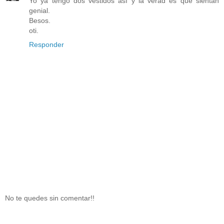
Yo ya tengo dos vestidos así y la verad es que sientan
genial.
Besos.
oti.
Responder
No te quedes sin comentar!!