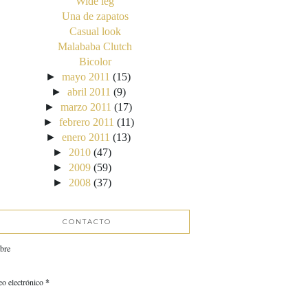
Wide leg
Una de zapatos
Casual look
Malababa Clutch
Bicolor
►
mayo 2011
(15)
►
abril 2011
(9)
►
marzo 2011
(17)
►
febrero 2011
(11)
►
enero 2011
(13)
►
2010
(47)
►
2009
(59)
►
2008
(37)
CONTACTO
bre
eo electrónico
*