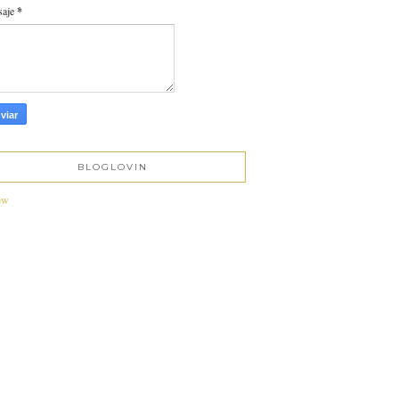
saje
*
BLOGLOVIN
ow