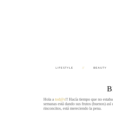
LIFESTYLE
BEAUTY
B
Hola a
tod@s
!! Hacía tiempo que no estaba t
semanas está dando sus frutos (buenos) así q
rinconcitos, está mereciendo la pena.