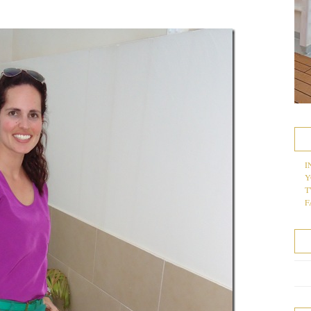
I
Y
T
F