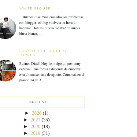
WHITE BLOUSE
Buenos días!!Solucionados los problemas
con blogger, el blog vuelve a su horario
habitual. Hoy les quiero mostrar mi nueva
blusa blanca, ...
SORTEO: COLLAR DE OTI
TORRES
Buenos Días!! Hoy les traigo un post muy
especial. Una forma estupenda de empezar
esta última semana de agosto. Como saben el
pasado 14 de A...
ARCHIVO
►
2026
(1)
►
2021
(35)
►
2020
(18)
►
2019
(31)