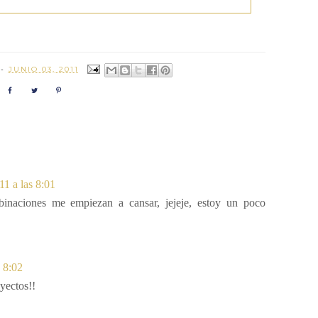
R
-
JUNIO 03, 2011
11 a las 8:01
inaciones me empiezan a cansar, jejeje, estoy un poco
s 8:02
yectos!!