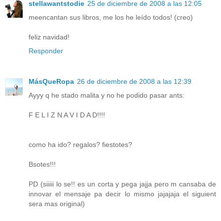
stellawantstodie
25 de diciembre de 2008 a las 12:05
meencantan sus libros, me los he leído todos! (creo)
feliz navidad!
Responder
MásQueRopa
26 de diciembre de 2008 a las 12:39
Ayyy q he stado malita y no he podido pasar ants:
F E L I Z N A V I D A D!!!!
como ha ido? regalos? fiestotes?
Bsotes!!!
PD (siiiii lo se!! es un corta y pega jajja pero m cansaba de
innovar el mensaje pa decir lo mismo jajajaja el siguient
sera mas original)